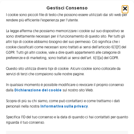
Gestisci Consenso
I cookie sono piccoli file di testo che possono essere utilizzati dai siti web per
rendere più efficiente l'esperienza per l'utente.
La legge afferma che possiamo memorizzare i cookie sul suo dispositivo se
sono strettamente necessari per il funzionamento di questo sito. Per tutti gli
altri tipi di cookie abbiamo bisogno del suo permesso. Ciò significa che i
cookie classificati come necessari sono trattati ai sensi dell'articolo 6(1)(f) del
GDPR. Tutti gli altri cookie, vale a dire quelli appartenenti alle categorie di
preferenze e di marketing, sono trattati ai sensi dell'art. 6(1)(a) del GDPR.
Questo sito utilizza diversi tipi di cookie. Alcuni cookie sono collocate da
servizi di terzi che compaiono sulle nostre pagine.
In qualsiasi momento è possibile modificare o revocare il proprio consenso
dalla
Dichiarazione dei cookie
sul nostro sito Web.
BATTESIMO DEL VOLO PER GLI ALLIEVI DEL CENTRO STUDI VOLTA
Scopra di più su chi siamo, come può contattarci e come trattiamo i dati
personali nella nostra
Informativa sulla privacy
.
Dall’accordo firmato lo scorso
Specifica l’ID del tuo consenso e la data di quando ci hai contattati per quanto
anno tra Elifriulia e il Centro Studi
riguarda il tuo consenso.
A. Volta di Udine, l’istituto ha
acquistato un pacchetto voli di 10