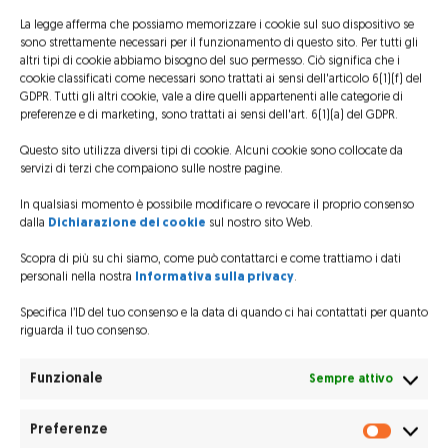
La legge afferma che possiamo memorizzare i cookie sul suo dispositivo se
sono strettamente necessari per il funzionamento di questo sito. Per tutti gli
altri tipi di cookie abbiamo bisogno del suo permesso. Ciò significa che i
cookie classificati come necessari sono trattati ai sensi dell'articolo 6(1)(f) del
GDPR. Tutti gli altri cookie, vale a dire quelli appartenenti alle categorie di
preferenze e di marketing, sono trattati ai sensi dell'art. 6(1)(a) del GDPR.
Preparati per
diventare un
Questo sito utilizza diversi tipi di cookie. Alcuni cookie sono collocate da
pilota
servizi di terzi che compaiono sulle nostre pagine.
professionista e
intraprendere una
In qualsiasi momento è possibile modificare o revocare il proprio consenso
carriera
dalla
Dichiarazione dei cookie
sul nostro sito Web.
emozionante
Scopra di più su chi siamo, come può contattarci e come trattiamo i dati
personali nella nostra
Informativa sulla privacy
.
Specifica l’ID del tuo consenso e la data di quando ci hai contattati per quanto
riguarda il tuo consenso.
ESAME PRATICO
c/o Elifriulia con commissione ENAC.
Funzionale
Sempre attivo
Preferenze
PARTE TEORICA
Prefere