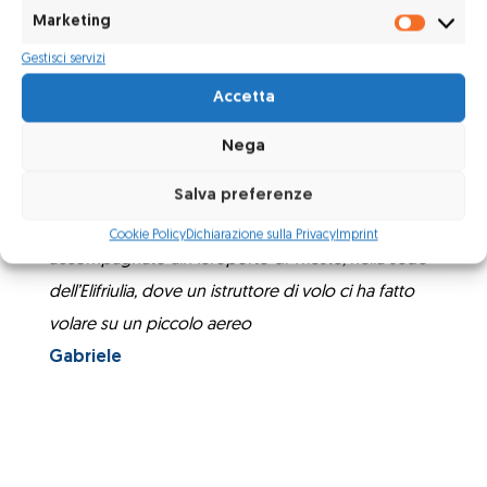
Alessio
Marketing
Marketi
Gestisci servizi
La giornata all’ Elifriulia, è stata un esperienza
magnifica, difficile da dimenticare, che ha fatto
Accetta
capire a molti quanto sia bello volare e quanto
Nega
siano belli gli aerei.
Tutto questo è stato possibile
grazie al Volta che grazie al Prof. di aerotecnica e il
Salva preferenze
Prof. di simulazione e inglese tecnico: ci hanno
Cookie Policy
Dichiarazione sulla Privacy
Imprint
accompagnato all’Aeroporto di Trieste, nella sede
dell’Elifriulia, dove un istruttore di volo ci ha fatto
volare su un piccolo aereo
Gabriele