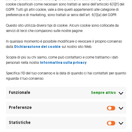
Volevo ringraziare tutti sopratutto il pilota per
cookie classificati come necessari sono trattati ai sensi dell'articolo 6(1)(f) del
averci fatto provare delle sensazioni fantastiche
GDPR. Tutti gli altri cookie, vale a dire quelli appartenenti alle categorie di
preferenze e di marketing, sono trattati ai sensi dell'art. 6(1)(a) del GDPR.
mai provate fino ad ora!
Questo sito utilizza diversi tipi di cookie. Alcuni cookie sono collocate da
Le emozioni sono troppe e tutte indescrivibili non
servizi di terzi che compaiono sulle nostre pagine.
smetterò mai di ringraziarlo per aver acceso un
In qualsiasi momento è possibile modificare o revocare il proprio consenso
fuoco di passione per gli aerei. Con questa
dalla
Dichiarazione dei cookie
sul nostro sito Web.
esperienza mi ha fatto capire cosa si prova a volare
Scopra di più su chi siamo, come può contattarci e come trattiamo i dati
e devo ammettere che il simulatore che abbiamo
personali nella nostra
Informativa sulla privacy
.
è fantastico ma non può battere un esperienza
Specifica l’ID del tuo consenso e la data di quando ci hai contattati per quanto
riguarda il tuo consenso.
nella realtà (anche se viene definito simulatore)
l’esperienza che l’uomo ha cercato fin dall’alba dei
Funzionale
Sempre attivo
tempi “volare” un istinto quasi irrazionale che
l’uomo ha sempre cercato ma quando è riuscito
Preferenze
Prefere
ad avverare ha avuto un sacco di utilizzi anche nel
Statistiche
campo militare voglio ringraziare il pilota per tutto.
Statisti