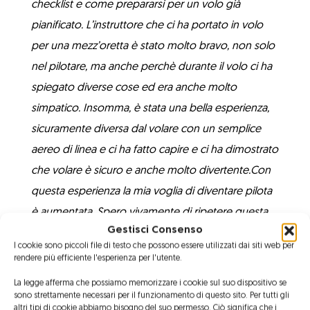
checklist e come prepararsi per un volo già
pianificato. L’instruttore che ci ha portato in volo
per una mezz’oretta è stato molto bravo, non solo
nel pilotare, ma anche perchè durante il volo ci ha
spiegato diverse cose ed era anche molto
simpatico. Insomma, è stata una bella esperienza,
sicuramente diversa dal volare con un semplice
aereo di linea e ci ha fatto capire e ci ha dimostrato
che volare è sicuro e anche molto divertente.Con
questa esperienza la mia voglia di diventare pilota
è aumentata. Spero vivamente di ripetere questa
Gestisci Consenso
esperienza per più di una volta e la consiglio
I cookie sono piccoli file di testo che possono essere utilizzati dai siti web per
vivamente a tutti.
rendere più efficiente l'esperienza per l'utente.
Mattia
La legge afferma che possiamo memorizzare i cookie sul suo dispositivo se
sono strettamente necessari per il funzionamento di questo sito. Per tutti gli
altri tipi di cookie abbiamo bisogno del suo permesso. Ciò significa che i