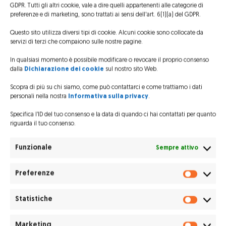
GDPR. Tutti gli altri cookie, vale a dire quelli appartenenti alle categorie di
Protagonista della scena, l’
Airbus EC 135 T2+
di
preferenze e di marketing, sono trattati ai sensi dell'art. 6(1)(a) del GDPR.
Elifriulia, tra i primi elicotteri impiegati per
Questo sito utilizza diversi tipi di cookie. Alcuni cookie sono collocate da
l’elisoccorso in
Friuli Venezia Giulia
, che per
servizi di terzi che compaiono sulle nostre pagine.
l’occasione è stato allestito proprio come
In qualsiasi momento è possibile modificare o revocare il proprio consenso
un’eliambulanza.
dalla
Dichiarazione dei cookie
sul nostro sito Web.
Girato presso l’aeroporto internazionale di a
Scopra di più su chi siamo, come può contattarci e come trattiamo i dati
personali nella nostra
Informativa sulla privacy
.
Lubijana
Lubiana (o Ljubljana), il video ha
impegnato un pilota e un tecnico di Elifriulia, che
Specifica l’ID del tuo consenso e la data di quando ci hai contattati per quanto
riguarda il tuo consenso.
hanno interpretato l’equipaggio di volo, per
un’intera giornata di lavoro, anche in funzione
Funzionale
Sempre attivo
dell’allestimento di una vera e propria piazzola di
Preferenze
elisoccorso, con tanto di imbarco e sbarco di
Prefere
barella. La post-produzione dello spot, invece, è
Statistiche
stata realizzata ed ambientata a Los Angeles.
Statisti
Elifriulia è stata più volte selezionata come partner
Marketing