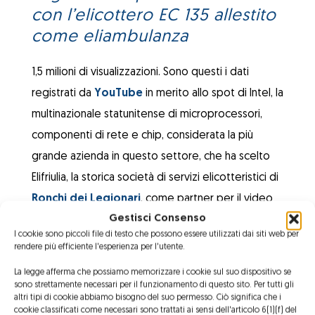
con l’elicottero EC 135 allestito
come eliambulanza
1,5 milioni di visualizzazioni. Sono questi i dati
registrati da
YouTube
in merito allo spot di Intel, la
multinazionale statunitense di microprocessori,
componenti di rete e chip, considerata la più
grande azienda in questo settore, che ha scelto
Elifriulia, la storica società di servizi elicotteristici di
Ronchi dei Legionari
, come partner per il video
Gestisci Consenso
pubblicitario.
I cookie sono piccoli file di testo che possono essere utilizzati dai siti web per
Dal titolo “
How Artificial Intelligence helps doctors
rendere più efficiente l'esperienza per l'utente.
save lives
”, lo spot racconta come l’intelligenza
La legge afferma che possiamo memorizzare i cookie sul suo dispositivo se
artificiale può aiutare i medici a determinare il
sono strettamente necessari per il funzionamento di questo sito. Per tutti gli
altri tipi di cookie abbiamo bisogno del suo permesso. Ciò significa che i
miglior trattamento nei casi di emergenza.
cookie classificati come necessari sono trattati ai sensi dell'articolo 6(1)(f) del