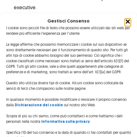
executive.
Gestisci Consenso
Elifriulia dal 2006 è stata certificata a svolgere,
I cookie sono piccoli file di testo che possono essere utilizzati dai siti web per
attraverso la scuola di volo, i corsi per il
rendere più efficiente l'esperienza per l'utente.
conseguimento della licenza di pilota privato
La legge afferma che possiamo memorizzare i cookie sul suo dispositivo se
sono strettamente necessari per il funzionamento di questo sito. Per tutti gli
PPL(A)
in accordo alla normativa JAR-FCL1 e di
altri tipi di cookie abbiamo bisogno del suo permesso. Ciò significa che i
renewal (ripristino) dell’
abilitazione SEP
(single
cookie classificati come necessari sono trattati ai sensi dell'articolo 6(1)(f) del
GDPR. Tutti gli altri cookie, vale a dire quelli appartenenti alle categorie di
engine piston).
preferenze e di marketing, sono trattati ai sensi dell'art. 6(1)(a) del GDPR.
Questo sito utilizza diversi tipi di cookie. Alcuni cookie sono collocate da
Nel
2009
Elifriulia è stata certificata per condurre
servizi di terzi che compaiono sulle nostre pagine.
corsi di qualificazione all’impiego dell’avionica
In qualsiasi momento è possibile modificare o revocare il proprio consenso
Garmin G1000.
dalla
Dichiarazione dei cookie
sul nostro sito Web.
Scopra di più su chi siamo, come può contattarci e come trattiamo i dati
Nel
2011
l’FTO ha ampliato le sue certificazioni al
personali nella nostra
Informativa sulla privacy
.
conseguimento dell’abilitazione al volo
Specifica l’ID del tuo consenso e la data di quando ci hai contattati per quanto