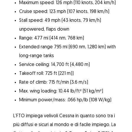
Maximum speed: 126 mph (110 knots, 204 km/h)
Cruise speed: 123 mph (107 knots, 198 km/h)
Stall speed: 49 mph (43 knots, 79 km/h)
unpowered, flaps down
Range: 477 mi (414 nm, 768 km)
Extended range 795 mi (690 nm, 1,280 km) with
long-range tanks
Service ceiling: 14,700 ft (4,480 m)
Takeoff roll: 725 ft (221 m))
Rate of climb: 715 ft/min (3.6 m/s)
Max. wing loading: 10.44 lb/ft² (51 kg/m²)
Minimum power/mass: .066 hp/lb (108 W/kg)
L’FTO impiega velivoli Cessna in quanto sono tra i
più diffusi e sicuri al mondo e di facile impiego. La