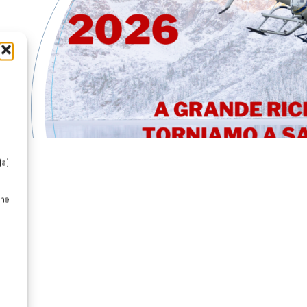
ù
(a)
che