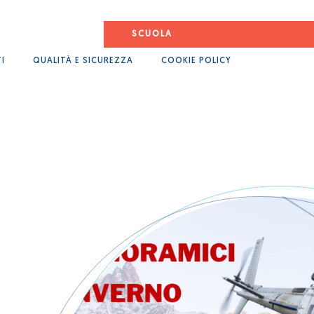
SCUOLA
I
QUALITÀ E SICUREZZA
COOKIE POLICY
Cosa ci rende diversi
Elicotteri
Aerei
Tea