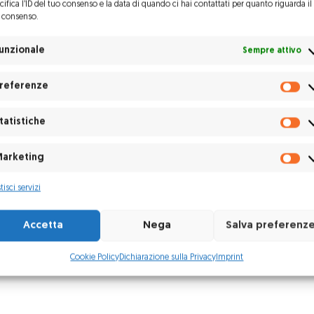
cifica l’ID del tuo consenso e la data di quando ci hai contattati per quanto riguarda il
 consenso.
unzionale
Sempre attivo
referenze
Pr
tatistiche
St
arketing
Ma
tisci servizi
Accetta
Nega
Salva preferenz
Cookie Policy
Dichiarazione sulla Privacy
Imprint