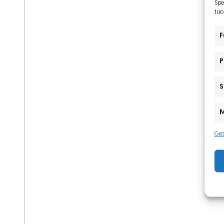
Spe
tuo
F
P
S
M
Ges