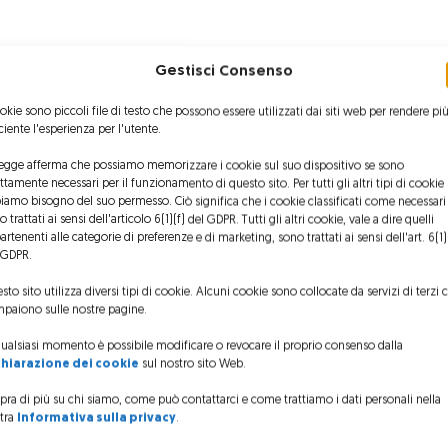
Gestisci Consenso
ookie sono piccoli file di testo che possono essere utilizzati dai siti web per rendere pi
iciente l'esperienza per l'utente.
legge afferma che possiamo memorizzare i cookie sul suo dispositivo se sono
ettamente necessari per il funzionamento di questo sito. Per tutti gli altri tipi di cookie
iamo bisogno del suo permesso. Ciò significa che i cookie classificati come necessari
 trattati ai sensi dell'articolo 6(1)(f) del GDPR. Tutti gli altri cookie, vale a dire quelli
artenenti alle categorie di preferenze e di marketing, sono trattati ai sensi dell'art. 6(1)
 GDPR.
sto sito utilizza diversi tipi di cookie. Alcuni cookie sono collocate da servizi di terzi 
paiono sulle nostre pagine.
qualsiasi momento è possibile modificare o revocare il proprio consenso dalla
chiarazione dei cookie
sul nostro sito Web.
pra di più su chi siamo, come può contattarci e come trattiamo i dati personali nella
tra
Informativa sulla privacy
.