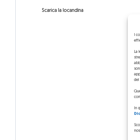
Scarica la locandina
I c
eff
La 
str
abb
sono
app
del
Que
com
In 
Di
Sco
nos