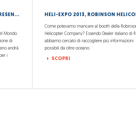
ITALIAN BAJA 2016, ELIFRIULIA PRESENTE!
Come potevamo mancare al booth della Robinso
del Mondo
Helicopter Company? Essendo Dealer italiano di 
ione di
abbiamo cercato di raccogliere più informazioni
iano andrà
possibili da oltre oceano.
per i
SCOPRI