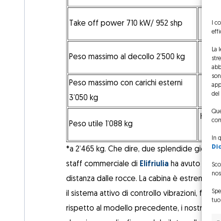
Take off power 710 kW/ 952 shp
I c
V
eff
La 
Peso massimo al decollo 2’500 kg
Rate
str
abb
sono
Peso massimo con carichi esterni
Hov
app
del
3’050 kg
Que
Hover
com
Peso utile 1’088 kg
In 
Di
*a 2’465 kg. Che dire, due splendide giorna
staff commerciale di
Elifriulia
ha avuto l’ono
Sco
nos
distanza dalle rocce. La cabina è estremament
Spe
il sistema attivo di controllo vibrazioni, fa l
tuo
rispetto al modello precedente, i nostri piloti