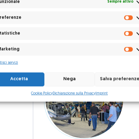
re arrivato direttamente da Eurocopter Francia. Vi
unzionale
Sempre attivo
!
referenze
Pr
tatistiche
St
arketing
Ma
tisci servizi
Accetta
Nega
Salva preferenz
Cookie Policy
Dichiarazione sulla Privacy
Imprint