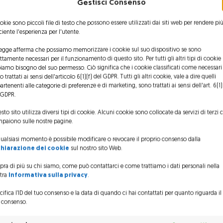
Gestisci Consenso
TPP Standard: 1 Pilota + 6
ookie sono piccoli file di testo che possono essere utilizzati dai siti web per rendere pi
elocità massima: 155 kts
Persone
iciente l'esperienza per l'utente.
TPP High density 1 Pilota + 7
legge afferma che possiamo memorizzare i cookie sul suo dispositivo se sono
 of climb a SL 1’600 ft/min
ettamente necessari per il funzionamento di questo sito. Per tutti gli altri tipi di cookie
Persone
iamo bisogno del suo permesso. Ciò significa che i cookie classificati come necessari
 trattati ai sensi dell'articolo 6(1)(f) del GDPR. Tutti gli altri cookie, vale a dire quelli
er ceiling IGE 11’270 ft /
artenenti alle categorie di preferenze e di marketing, sono trattati ai sensi dell'art. 6(1)
LA: 1’500 kg con gancio esterno
 GDPR.
3’435 m*
sto sito utilizza diversi tipi di cookie. Alcuni cookie sono collocate da servizi di terzi 
 ceiling OGE 9’675 ft/2’950
paiono sulle nostre pagine.
Range at SL 332nm/ 616 km
m*
qualsiasi momento è possibile modificare o revocare il proprio consenso dalla
chiarazione dei cookie
sul nostro sito Web.
te per conoscere questo nuovo tipo di elicottero. Lo
re di volare con EC 130 T2 nella Val Gardena a poca
pra di più su chi siamo, come può contattarci e come trattiamo i dati personali nella
tra
Informativa sulla privacy
.
e spaziosa, il volo è stato molto silenzioso e l’AVCS,
cifica l’ID del tuo consenso e la data di quando ci hai contattati per quanto riguarda il
a differenza! Per compredere in pratica le differenze
 consenso.
 hanno avuto la possibilità di pilotare l’elicottero con