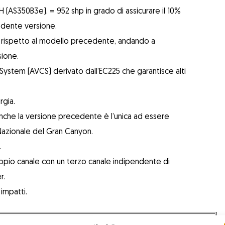
-RISH (AS350B3e). = 952 shp in grado di assicurare il 10%
cedente versione.
ta rispetto al modello precedente, andando a
sione.
 System (AVCS) derivato dall’EC225 che garantisce alti
rgia.
anche la versione precedente è l’unica ad essere
Nazionale del Gran Canyon.
.
ppio canale con un terzo canale indipendente di
r.
impatti.