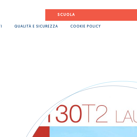
SCUOLA
I
QUALITÀ E SICUREZZA
COOKIE POLICY
Cosa ci rende diversi
Elicotteri
Aerei
Tea