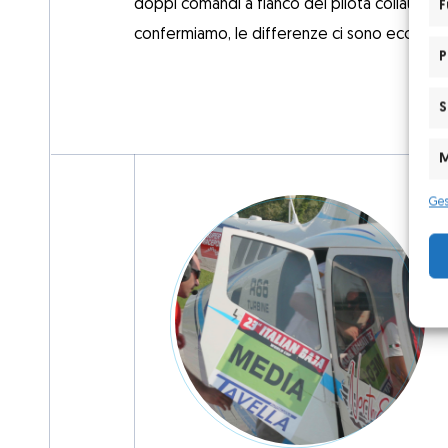
doppi comandi a fianco del pilota collaudato
F
confermiamo, le differenze ci sono eccome
P
S
M
Ges