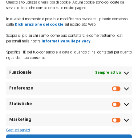
Questo sito utilizza diversi tipi di cookie. Alcuni cookie sono collocate da
Il video (5’30”) su:
TGR FVG
servizi di terzi che compaiono sulle nostre pagine.
In qualsiasi momento è possibile modificare o revocare il proprio consenso
dalla
Dichiarazione dei cookie
sul nostro sito Web.
Scopra di più su chi siamo, come può contattarci e come trattiamo i dati
personali nella nostra
Informativa sulla privacy
.
Specifica l’ID del tuo consenso e la data di quando ci hai contattati per quanto
riguarda il tuo consenso.
Funzionale
Sempre attivo
Preferenze
Prefere
Statistiche
Statisti
Marketing
Marketi
Gestisci servizi